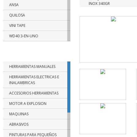
INOX 340GR
ANSA
QUILOSA
VINI TAPE
WD40 3-EN-UNO
RUST OLEUM
CATEGORIAS DE PRODUCTOS
TRAMONTINA
HERRAMIENTAS MANUALES
BELLOTA
HERRAMIENTAS ELECTRICAS E
BIASSONI
INALAMBRICAS
FISCHER
ACCESORIOS HERRAMIENTAS
PAPAIZ
MOTOR A EXPLOSION
FUERA DE USO
MAQUINAS
SBA
ABRASIVOS
NTH
PINTURAS PARA PEQUEÑOS