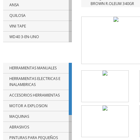
BROWN R.OLEUM 340GR
ANSA
QUILOSA
VINI TAPE
WD40 3-EN-UNO
RUST OLEUM
CATEGORIAS DE PRODUCTOS
TRAMONTINA
HERRAMIENTAS MANUALES
BELLOTA
HERRAMIENTAS ELECTRICAS E
BIASSONI
INALAMBRICAS
FISCHER
ACCESORIOS HERRAMIENTAS
PAPAIZ
MOTOR A EXPLOSION
FUERA DE USO
MAQUINAS
SBA
ABRASIVOS
NTH
PINTURAS PARA PEQUEÑOS