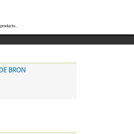
araíso 1199
2924 0608 - 2924 0582
o@pampin.com.uy
DE BRON