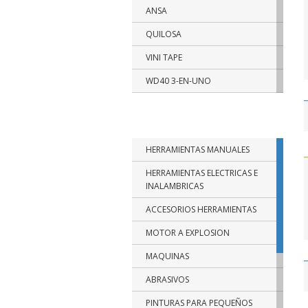
ANSA
QUILOSA
VINI TAPE
WD40 3-EN-UNO
RUST OLEUM
CATEGORIAS DE PRODUCTOS
TRAMONTINA
HERRAMIENTAS MANUALES
BELLOTA
HERRAMIENTAS ELECTRICAS E
BIASSONI
INALAMBRICAS
FISCHER
ACCESORIOS HERRAMIENTAS
PAPAIZ
MOTOR A EXPLOSION
FUERA DE USO
MAQUINAS
SBA
ABRASIVOS
NTH
PINTURAS PARA PEQUEÑOS