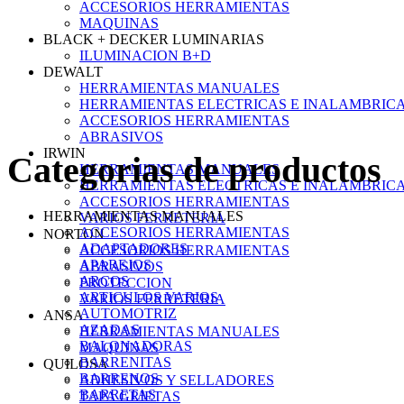
ACCESORIOS HERRAMIENTAS
MAQUINAS
BLACK + DECKER LUMINARIAS
ILUMINACION B+D
DEWALT
HERRAMIENTAS MANUALES
HERRAMIENTAS ELECTRICAS E INALAMBRIC
ACCESORIOS HERRAMIENTAS
ABRASIVOS
IRWIN
Categorias de productos
HERRAMIENTAS MANUALES
HERRAMIENTAS ELECTRICAS E INALAMBRIC
ACCESORIOS HERRAMIENTAS
HERRAMIENTAS MANUALES
VARIOS FERRETERIA
ACCESORIOS HERRAMIENTAS
NORTON
ADAPTADORES
ACCESORIOS HERRAMIENTAS
APAREJOS
ABRASIVOS
ARCOS
PROTECCION
ARTICULOS VARIOS
VARIOS FERRETERIA
AUTOMOTRIZ
ANSA
AZADAS
HERRAMIENTAS MANUALES
BALONADORAS
MAQUINAS
BARRENITAS
QUILOSA
BARRENOS
ADHESIVOS Y SELLADORES
BARRETAS
TAPA GRIETAS