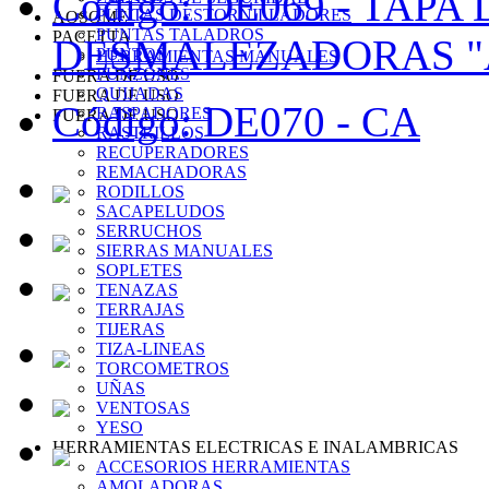
Código: DE069 -
TAPA
PUNTAS DESTORNILLADORES
AOSOME
PUNTAS TALADROS
PACETTA
DESMALEZADORAS "
PUNTOS
HERRAMIENTAS MANUALES
PUNZONES
FUERA DE USO
QUIJADAS
FUERA DE USO
Código: DE070 -
CA
RASPADORES
FUERA DE USO
RASTRILLOS
RECUPERADORES
REMACHADORAS
RODILLOS
SACAPELUDOS
SERRUCHOS
SIERRAS MANUALES
SOPLETES
TENAZAS
TERRAJAS
TIJERAS
TIZA-LINEAS
TORCOMETROS
UÑAS
VENTOSAS
YESO
HERRAMIENTAS ELECTRICAS E INALAMBRICAS
ACCESORIOS HERRAMIENTAS
AMOLADORAS