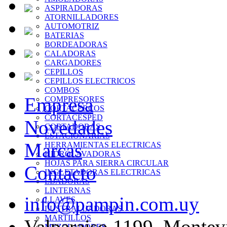
ASPIRADORAS
ATORNILLADORES
AUTOMOTRIZ
BATERIAS
BORDEADORAS
CALADORAS
CARGADORES
CEPILLOS
CEPILLOS ELECTRICOS
COMBOS
Empresa
COMPRESORES
CORTACERCOS
CORTACESPED
Novedades
CORTADORAS
ESTACIONARIAS
Marcas
HERRAMIENTAS ELECTRICAS
HIDROLAVADORAS
HOJAS PARA SIERRA CIRCULAR
Contacto
INGLETADORAS ELECTRICAS
LIJADORAS
LINTERNAS
info@pampin.com.uy
LLAVES
LUSTRALIJADORAS
MARTILLOS
Valparaiso 1199, Montev
MEZCLADORES