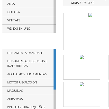
WIDIA 7 1/4" X 40
ANSA
QUILOSA
VINI TAPE
WD40 3-EN-UNO
RUST OLEUM
CATEGORIAS DE PRODUCTOS
TRAMONTINA
HERRAMIENTAS MANUALES
BELLOTA
HERRAMIENTAS ELECTRICAS E
BIASSONI
INALAMBRICAS
FISCHER
ACCESORIOS HERRAMIENTAS
PAPAIZ
MOTOR A EXPLOSION
FUERA DE USO
MAQUINAS
SBA
ABRASIVOS
NTH
PINTURAS PARA PEQUEÑOS