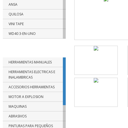
ANSA
QUILOSA
VINI TAPE
WD40 3-EN-UNO
RUST OLEUM
CATEGORIAS DE PRODUCTOS
TRAMONTINA
HERRAMIENTAS MANUALES
BELLOTA
HERRAMIENTAS ELECTRICAS E
BIASSONI
INALAMBRICAS
FISCHER
ACCESORIOS HERRAMIENTAS
PAPAIZ
MOTOR A EXPLOSION
FUERA DE USO
MAQUINAS
SBA
ABRASIVOS
NTH
PINTURAS PARA PEQUEÑOS