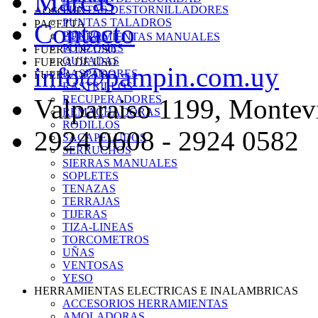
Marcas
PUNTAS DESTORNILLADORES
AOSOME
PUNTAS TALADROS
PACETTA
Contacto
PUNTOS
HERRAMIENTAS MANUALES
PUNZONES
FUERA DE USO
QUIJADAS
FUERA DE USO
info@pampin.com.uy
RASPADORES
FUERA DE USO
RASTRILLOS
RECUPERADORES
Valparaiso 1199, Montev
REMACHADORAS
RODILLOS
2924 0608 - 2924 0582
SACAPELUDOS
SERRUCHOS
SIERRAS MANUALES
SOPLETES
TENAZAS
TERRAJAS
TIJERAS
TIZA-LINEAS
TORCOMETROS
UÑAS
VENTOSAS
YESO
HERRAMIENTAS ELECTRICAS E INALAMBRICAS
ACCESORIOS HERRAMIENTAS
AMOLADORAS