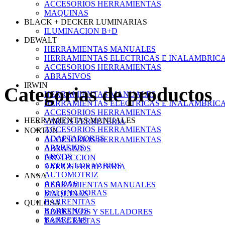
ACCESORIOS HERRAMIENTAS
MAQUINAS
BLACK + DECKER LUMINARIAS
ILUMINACION B+D
DEWALT
HERRAMIENTAS MANUALES
HERRAMIENTAS ELECTRICAS E INALAMBRIC
ACCESORIOS HERRAMIENTAS
ABRASIVOS
IRWIN
Categorias de productos
HERRAMIENTAS MANUALES
HERRAMIENTAS ELECTRICAS E INALAMBRIC
ACCESORIOS HERRAMIENTAS
HERRAMIENTAS MANUALES
VARIOS FERRETERIA
ACCESORIOS HERRAMIENTAS
NORTON
ADAPTADORES
ACCESORIOS HERRAMIENTAS
APAREJOS
ABRASIVOS
ARCOS
PROTECCION
ARTICULOS VARIOS
VARIOS FERRETERIA
AUTOMOTRIZ
ANSA
AZADAS
HERRAMIENTAS MANUALES
BALONADORAS
MAQUINAS
BARRENITAS
QUILOSA
BARRENOS
ADHESIVOS Y SELLADORES
BARRETAS
TAPA GRIETAS