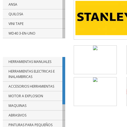
ANSA
QUILOSA
VINI TAPE
WD40 3-EN-UNO
RUST OLEUM
CATEGORIAS DE PRODUCTOS
TRAMONTINA
HERRAMIENTAS MANUALES
BELLOTA
HERRAMIENTAS ELECTRICAS E
BIASSONI
INALAMBRICAS
FISCHER
ACCESORIOS HERRAMIENTAS
PAPAIZ
MOTOR A EXPLOSION
FUERA DE USO
MAQUINAS
SBA
ABRASIVOS
NTH
PINTURAS PARA PEQUEÑOS