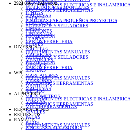
HORQUILLAS
2924 0608 - 2924 0582
HERRAMIENTAS ELECTRICAS E INALAMBRIC
INGLETADORAS MANUALES
ACCESORIOS HERRAMIENTAS
JUNTAS
MAQUINAS
LAPICES
PINTURAS PARA PEQUEÑOS PROYECTOS
LIJADORAS
ADHESIVOS Y SELLADORES
LIMAS
FIJACIONES
LINTERNAS
PROTECCION
LLANAS
VARIOS FERRETERIA
LLAVES
DIVERSOS N
MACETAS
HERRAMIENTAS MANUALES
MACHETES
ADHESIVOS Y SELLADORES
MANDRILES
PROTECCION
MANGOS
VARIOS FERRETERIA
MANIJAS
WPI
MARCADORES
HERRAMIENTAS MANUALES
MARRONES
ACCESORIOS HERRAMIENTAS
MARTILLOS
MAQUINAS
METROS
ALPHA PRO
MICROMETROS
HERRAMIENTAS ELECTRICAS E INALAMBRIC
MORZAS
ACCESORIOS HERRAMIENTAS
MULTIHERRAMIENTAS
REPARACIONES
NIVELES
REPUESTOS
PALAS
RAMADA
PICOS
HERRAMIENTAS MANUALES
PINCELES Y ACCESORIOS