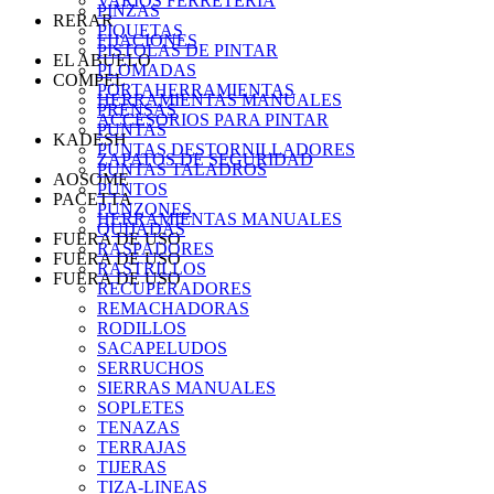
VARIOS FERRETERIA
PINZAS
RERAR
PIQUETAS
FIJACIONES
PISTOLAS DE PINTAR
EL ABUELO
PLOMADAS
COMPEL
PORTAHERRAMIENTAS
HERRAMIENTAS MANUALES
PRENSAS
ACCESORIOS PARA PINTAR
PUNTAS
KADESH
PUNTAS DESTORNILLADORES
ZAPATOS DE SEGURIDAD
PUNTAS TALADROS
AOSOME
PUNTOS
PACETTA
PUNZONES
HERRAMIENTAS MANUALES
QUIJADAS
FUERA DE USO
RASPADORES
FUERA DE USO
RASTRILLOS
FUERA DE USO
RECUPERADORES
REMACHADORAS
RODILLOS
SACAPELUDOS
SERRUCHOS
SIERRAS MANUALES
SOPLETES
TENAZAS
TERRAJAS
TIJERAS
TIZA-LINEAS