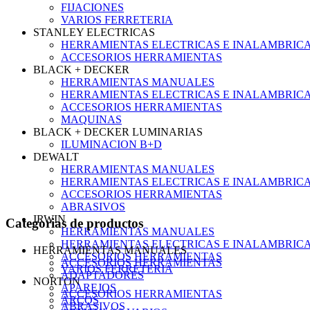
FIJACIONES
VARIOS FERRETERIA
STANLEY ELECTRICAS
HERRAMIENTAS ELECTRICAS E INALAMBRIC
ACCESORIOS HERRAMIENTAS
BLACK + DECKER
HERRAMIENTAS MANUALES
HERRAMIENTAS ELECTRICAS E INALAMBRIC
ACCESORIOS HERRAMIENTAS
MAQUINAS
BLACK + DECKER LUMINARIAS
ILUMINACION B+D
DEWALT
HERRAMIENTAS MANUALES
HERRAMIENTAS ELECTRICAS E INALAMBRIC
ACCESORIOS HERRAMIENTAS
ABRASIVOS
IRWIN
Categorias de productos
HERRAMIENTAS MANUALES
HERRAMIENTAS ELECTRICAS E INALAMBRIC
HERRAMIENTAS MANUALES
ACCESORIOS HERRAMIENTAS
ACCESORIOS HERRAMIENTAS
VARIOS FERRETERIA
ADAPTADORES
NORTON
APAREJOS
ACCESORIOS HERRAMIENTAS
ARCOS
ABRASIVOS