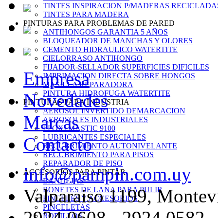
TINTES INSPIRACION P/MADERAS RECICLADA
TINTES PARA MADERA
PINTURAS PARA PROBLEMAS DE PARED
ANTIHONGOS GARANTIA 5 AÑOS
BLOQUEADOR DE MANCHAS Y OLORES
CEMENTO HIDRAULICO WATERTITE
CIELORRASO ANTIHONGO
FIJADOR-SELLADOR SUPERFICIES DIFICILES
Empresa
IMPRIMACION DIRECTA SOBRE HONGOS
MASILLA REPARADORA
PINTURA HIDROFUGA WATERTITE
Novedades
PINTURAS PARA INDUSTRIA
AEROSOL INVERTIDO DEMARCACION
Marcas
AEROSOLES INDUSTRIALES
EPOXI MASTIC 9100
LUBRICANTES ESPECIALES
Contacto
RECUBRIMIENTO AUTONIVELANTE
RECUBRIMIENTO PARA PISOS
REPARADOR DE PISO
info@pampin.com.uy
ACCESORIOS PARA PINTAR
BANDEJAS
Valparaiso 1199, Montev
BONETES DE LANA PARA PULIR
PINCELES Y ACCESORIOS
PINCELETAS
2924 0608 - 2924 0582
RODILLOS