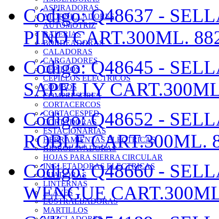
ASPIRADORAS
Código: Q48637 -
SELL
ATORNILLADORES
AUTOMOTRIZ
PINO CART.300ML. 88
BATERIAS
BORDEADORAS
CALADORAS
CARGADORES
Código: Q48645 -
SELL
CEPILLOS
CEPILLOS ELECTRICOS
SAPELLY CART.300ML
COMBOS
COMPRESORES
CORTACERCOS
Código: Q48652 -
SELL
CORTACESPED
CORTADORAS
ESTACIONARIAS
ROBLE CART.300ML. 
HERRAMIENTAS ELECTRICAS
HIDROLAVADORAS
HOJAS PARA SIERRA CIRCULAR
Código: Q48660 -
SELL
INGLETADORAS ELECTRICAS
LIJADORAS
LINTERNAS
WENGUE CART.300ML
LLAVES
LUSTRALIJADORAS
MARTILLOS
MEZCLADORES