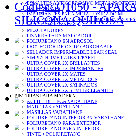
Código: Q1050 -
APARA
ESMALTES ANTICORROSIVO METAL PROTECT
EXTENSIONES
IMPRIMANTES PARA METAL OXIDADO MP
SILICONA QUILOSA
LACA PERSONALIZADA AUTOMOTRIZ PROFES
METAL ANODIZADO
MEZCLADORES
PIZARRA PARA MARCADOR
POLIURETANO EN AEROSOL
PROTECTOR DE OXIDO BORCHABLE
SELLADOR IMPERMEABLE LEAK SEAL
SIMPLY HOME LATEX P/PARED
ULTRA COVER 2X BRILLANTES
ULTRA COVER 2X IMPRIMANTES
ULTRA COVER 2X MATES
ULTRA COVER 2X METALICOS
ULTRA COVER 2X SATINADOS
ULTRA COVER 2X SEMI-BRILLANTES
PINTURAS PARA MADERA
ACEITE DE TECA VARATHANE
MADERAS VARATHANE
MASILLAS VARATHANE
POLIURETANO INTERIOR 3X VARATHANE
POLIURETANO PARA EXTERIOR
POLIURETANO PARA INTERIOR
TINTE + POLIURETANO