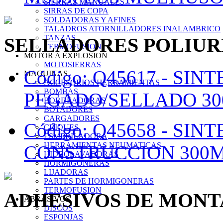
SIERRAS MANUALES
SIRRAS DE COPA
SOLDADORAS Y AFINES
TALADROS ATORNILLADORES INALAMBRICO
TANZAS
SELLADORES POLIU
TERMOFUSION
MOTOR A EXPLOSION
MOTOSIERRAS
Código: Q45617 -
SINT
MAQUINAS
ACCESORIOS HERRAMIENTAS
BOMBAS
PEGADO/SELLADO 30
BORDEADORAS
BOTADORES
CARGADORES
Código: Q45658 -
SINT
CRIQUES
ESMERILADORA
HERRAMIENTAS NEUMATICAS
CONSTRUCCION 300ML
HIDROLAVADORAS
HORMIGONERAS
LIJADORAS
PARTES DE HORMIGONERAS
TERMOFUSION
ADHESIVOS DE MONT
ABRASIVOS
DISCOS
ESPONJAS