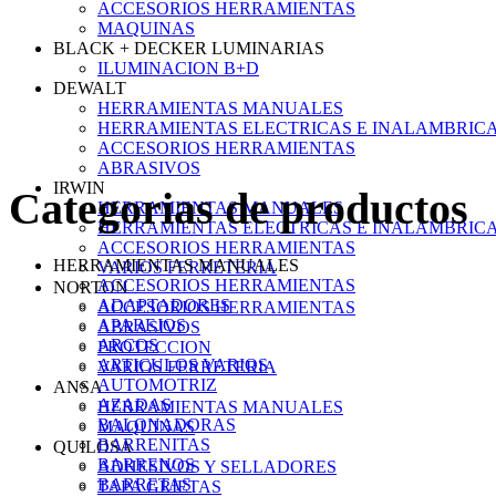
ACCESORIOS HERRAMIENTAS
MAQUINAS
BLACK + DECKER LUMINARIAS
ILUMINACION B+D
DEWALT
HERRAMIENTAS MANUALES
HERRAMIENTAS ELECTRICAS E INALAMBRIC
ACCESORIOS HERRAMIENTAS
ABRASIVOS
IRWIN
Categorias de productos
HERRAMIENTAS MANUALES
HERRAMIENTAS ELECTRICAS E INALAMBRIC
ACCESORIOS HERRAMIENTAS
HERRAMIENTAS MANUALES
VARIOS FERRETERIA
ACCESORIOS HERRAMIENTAS
NORTON
ADAPTADORES
ACCESORIOS HERRAMIENTAS
APAREJOS
ABRASIVOS
ARCOS
PROTECCION
ARTICULOS VARIOS
VARIOS FERRETERIA
AUTOMOTRIZ
ANSA
AZADAS
HERRAMIENTAS MANUALES
BALONADORAS
MAQUINAS
BARRENITAS
QUILOSA
BARRENOS
ADHESIVOS Y SELLADORES
BARRETAS
TAPA GRIETAS