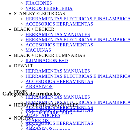
FIJACIONES
VARIOS FERRETERIA
STANLEY ELECTRICAS
HERRAMIENTAS ELECTRICAS E INALAMBRIC
ACCESORIOS HERRAMIENTAS
BLACK + DECKER
HERRAMIENTAS MANUALES
HERRAMIENTAS ELECTRICAS E INALAMBRIC
ACCESORIOS HERRAMIENTAS
MAQUINAS
BLACK + DECKER LUMINARIAS
ILUMINACION B+D
DEWALT
HERRAMIENTAS MANUALES
HERRAMIENTAS ELECTRICAS E INALAMBRIC
ACCESORIOS HERRAMIENTAS
ABRASIVOS
IRWIN
Categorias de productos
HERRAMIENTAS MANUALES
HERRAMIENTAS ELECTRICAS E INALAMBRIC
HERRAMIENTAS MANUALES
ACCESORIOS HERRAMIENTAS
ACCESORIOS HERRAMIENTAS
VARIOS FERRETERIA
ADAPTADORES
NORTON
APAREJOS
ACCESORIOS HERRAMIENTAS
ARCOS
ABRASIVOS