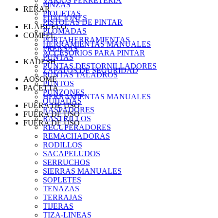
VARIOS FERRETERIA
PINZAS
RERAR
PIQUETAS
FIJACIONES
PISTOLAS DE PINTAR
EL ABUELO
PLOMADAS
COMPEL
PORTAHERRAMIENTAS
HERRAMIENTAS MANUALES
PRENSAS
ACCESORIOS PARA PINTAR
PUNTAS
KADESH
PUNTAS DESTORNILLADORES
ZAPATOS DE SEGURIDAD
PUNTAS TALADROS
AOSOME
PUNTOS
PACETTA
PUNZONES
HERRAMIENTAS MANUALES
QUIJADAS
FUERA DE USO
RASPADORES
FUERA DE USO
RASTRILLOS
FUERA DE USO
RECUPERADORES
REMACHADORAS
RODILLOS
SACAPELUDOS
SERRUCHOS
SIERRAS MANUALES
SOPLETES
TENAZAS
TERRAJAS
TIJERAS
TIZA-LINEAS