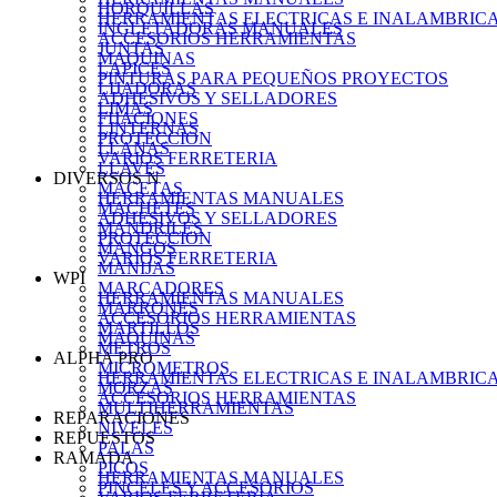
HORQUILLAS
HERRAMIENTAS ELECTRICAS E INALAMBRIC
INGLETADORAS MANUALES
ACCESORIOS HERRAMIENTAS
JUNTAS
MAQUINAS
LAPICES
PINTURAS PARA PEQUEÑOS PROYECTOS
LIJADORAS
ADHESIVOS Y SELLADORES
LIMAS
FIJACIONES
LINTERNAS
PROTECCION
LLANAS
VARIOS FERRETERIA
LLAVES
DIVERSOS N
MACETAS
HERRAMIENTAS MANUALES
MACHETES
ADHESIVOS Y SELLADORES
MANDRILES
PROTECCION
MANGOS
VARIOS FERRETERIA
MANIJAS
WPI
MARCADORES
HERRAMIENTAS MANUALES
MARRONES
ACCESORIOS HERRAMIENTAS
MARTILLOS
MAQUINAS
METROS
ALPHA PRO
MICROMETROS
HERRAMIENTAS ELECTRICAS E INALAMBRIC
MORZAS
ACCESORIOS HERRAMIENTAS
MULTIHERRAMIENTAS
REPARACIONES
NIVELES
REPUESTOS
PALAS
RAMADA
PICOS
HERRAMIENTAS MANUALES
PINCELES Y ACCESORIOS