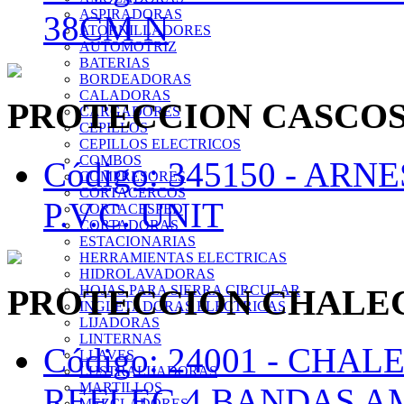
ASPIRADORAS
38CM N
ATORNILLADORES
AUTOMOTRIZ
BATERIAS
BORDEADORAS
CALADORAS
PROTECCION CASCO
CARGADORES
CEPILLOS
CEPILLOS ELECTRICOS
COMBOS
Código: 345150 -
ARNE
COMPRESORES
CORTACERCOS
P.V.C. UNIT
CORTACESPED
CORTADORAS
ESTACIONARIAS
HERRAMIENTAS ELECTRICAS
HIDROLAVADORAS
PROTECCION CHALEC
HOJAS PARA SIERRA CIRCULAR
INGLETADORAS ELECTRICAS
LIJADORAS
LINTERNAS
Código: 24001 -
CHALE
LLAVES
LUSTRALIJADORAS
MARTILLOS
REFLEC 4 BANDAS A
MEZCLADORES