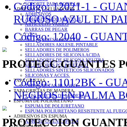
Código: 12021-1 -
GUAN
SOPORTE PARA RODILLO
ADHESIVOS Y SELLADORES
ADHESIVOS
RUGOSO AZUL EN PA
ADHESIVOS DE MONTAJE
ARTICULOS VARIOS
BARRAS DE PEGAR
Código: 12040 -
GUANT
COLA
SELLADORES ACRILICOS
SELLADORES AKLESIL PINTABLE
SELLADORES DE POLIMEROS
SELLADORES DE SILICONA ACIDA
PROTECC.GUANTES P
SELLADORES DE SILICONA NEUTRA
SELLADORES POLIURETANO
SELLADORES SINTETICOS SILICONADOS
SILICONAS Y ACCES.
Código: 11012BK -
GUA
TAPA GRIETAS
TAPA GRIETAS BLANCO
TAPA GRIETAS DE MADERA
NEGROS EN PALMA B
TAPA GRIETAS DE MADERA
ESPUMA DE POLIURETANO
ESPUMA DE POLIURETANO
ESPUMA POLIURETANO RESISTENTE AL FUEG
ADHESIVOS EN ESPUMA
PROTECCION GUANTE
ADHESIVOS EN ESPUMA
LUBRICANTES