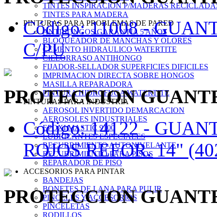
TINTES INSPIRACION P/MADERAS RECICLADA
TINTES PARA MADERA
Código: 11008 -
GUANT
PINTURAS PARA PROBLEMAS DE PARED
ANTIHONGOS GARANTIA 5 AÑOS
BLOQUEADOR DE MANCHAS Y OLORES
C/PU
CEMENTO HIDRAULICO WATERTITE
CIELORRASO ANTIHONGO
FIJADOR-SELLADOR SUPERFICIES DIFICILES
IMPRIMACION DIRECTA SOBRE HONGOS
MASILLA REPARADORA
PROTECCION GUANT
PINTURA HIDROFUGA WATERTITE
PINTURAS PARA INDUSTRIA
AEROSOL INVERTIDO DEMARCACION
AEROSOLES INDUSTRIALES
Código: 14122 -
GUANT
EPOXI MASTIC 9100
LUBRICANTES ESPECIALES
ROJOS REFOR. 14" (40
RECUBRIMIENTO AUTONIVELANTE
RECUBRIMIENTO PARA PISOS
REPARADOR DE PISO
ACCESORIOS PARA PINTAR
BANDEJAS
BONETES DE LANA PARA PULIR
PROTECCION GUANT
PINCELES Y ACCESORIOS
PINCELETAS
RODILLOS