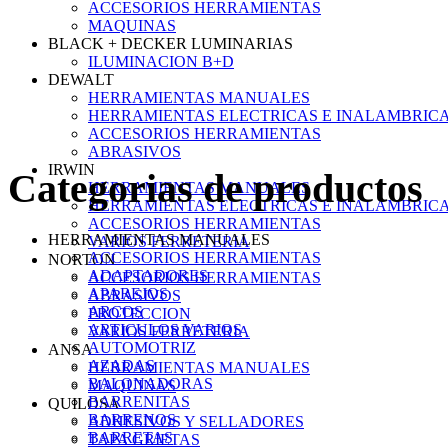
ACCESORIOS HERRAMIENTAS
MAQUINAS
BLACK + DECKER LUMINARIAS
ILUMINACION B+D
DEWALT
HERRAMIENTAS MANUALES
HERRAMIENTAS ELECTRICAS E INALAMBRIC
ACCESORIOS HERRAMIENTAS
ABRASIVOS
IRWIN
Categorias de productos
HERRAMIENTAS MANUALES
HERRAMIENTAS ELECTRICAS E INALAMBRIC
ACCESORIOS HERRAMIENTAS
HERRAMIENTAS MANUALES
VARIOS FERRETERIA
ACCESORIOS HERRAMIENTAS
NORTON
ADAPTADORES
ACCESORIOS HERRAMIENTAS
APAREJOS
ABRASIVOS
ARCOS
PROTECCION
ARTICULOS VARIOS
VARIOS FERRETERIA
AUTOMOTRIZ
ANSA
AZADAS
HERRAMIENTAS MANUALES
BALONADORAS
MAQUINAS
BARRENITAS
QUILOSA
BARRENOS
ADHESIVOS Y SELLADORES
BARRETAS
TAPA GRIETAS