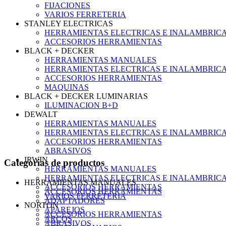
FIJACIONES
VARIOS FERRETERIA
STANLEY ELECTRICAS
HERRAMIENTAS ELECTRICAS E INALAMBRIC
ACCESORIOS HERRAMIENTAS
BLACK + DECKER
HERRAMIENTAS MANUALES
HERRAMIENTAS ELECTRICAS E INALAMBRIC
ACCESORIOS HERRAMIENTAS
MAQUINAS
BLACK + DECKER LUMINARIAS
ILUMINACION B+D
DEWALT
HERRAMIENTAS MANUALES
HERRAMIENTAS ELECTRICAS E INALAMBRIC
ACCESORIOS HERRAMIENTAS
ABRASIVOS
IRWIN
Categorias de productos
HERRAMIENTAS MANUALES
HERRAMIENTAS ELECTRICAS E INALAMBRIC
HERRAMIENTAS MANUALES
ACCESORIOS HERRAMIENTAS
ACCESORIOS HERRAMIENTAS
VARIOS FERRETERIA
ADAPTADORES
NORTON
APAREJOS
ACCESORIOS HERRAMIENTAS
ARCOS
ABRASIVOS