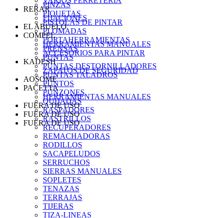
VARIOS FERRETERIA
PINZAS
RERAR
PIQUETAS
FIJACIONES
PISTOLAS DE PINTAR
EL ABUELO
PLOMADAS
COMPEL
PORTAHERRAMIENTAS
HERRAMIENTAS MANUALES
PRENSAS
ACCESORIOS PARA PINTAR
PUNTAS
KADESH
PUNTAS DESTORNILLADORES
ZAPATOS DE SEGURIDAD
PUNTAS TALADROS
AOSOME
PUNTOS
PACETTA
PUNZONES
HERRAMIENTAS MANUALES
QUIJADAS
FUERA DE USO
RASPADORES
FUERA DE USO
RASTRILLOS
FUERA DE USO
RECUPERADORES
REMACHADORAS
RODILLOS
SACAPELUDOS
SERRUCHOS
SIERRAS MANUALES
SOPLETES
TENAZAS
TERRAJAS
TIJERAS
TIZA-LINEAS