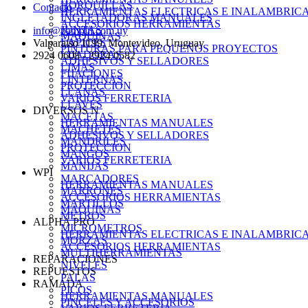
HORQUILLAS
Contacto
HERRAMIENTAS ELECTRICAS E INALAMBRIC
INGLETADORAS MANUALES
ACCESORIOS HERRAMIENTAS
JUNTAS
info@pampin.com.uy
MAQUINAS
LAPICES
Valparaiso 1199, Montevideo, Uruguay
PINTURAS PARA PEQUEÑOS PROYECTOS
LIJADORAS
2924 0608 - 2924 0582
ADHESIVOS Y SELLADORES
LIMAS
FIJACIONES
LINTERNAS
PROTECCION
LLANAS
VARIOS FERRETERIA
LLAVES
DIVERSOS N
MACETAS
HERRAMIENTAS MANUALES
MACHETES
ADHESIVOS Y SELLADORES
MANDRILES
PROTECCION
MANGOS
VARIOS FERRETERIA
MANIJAS
WPI
MARCADORES
HERRAMIENTAS MANUALES
MARRONES
ACCESORIOS HERRAMIENTAS
MARTILLOS
MAQUINAS
METROS
ALPHA PRO
MICROMETROS
HERRAMIENTAS ELECTRICAS E INALAMBRIC
MORZAS
ACCESORIOS HERRAMIENTAS
MULTIHERRAMIENTAS
REPARACIONES
NIVELES
REPUESTOS
PALAS
RAMADA
PICOS
HERRAMIENTAS MANUALES
PINCELES Y ACCESORIOS